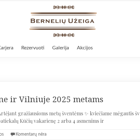
arjera
Rezervuoti
Galerija
Akcijos
e ir Vilniuje 2025 metams
 🎅 Artėjant gražiausioms metų šventėms ✨ kviečiame mėgautis šv
 patiekalų Kūčių vakarienę 2 arba 4 asmenims ir
os
Komentarų nėra