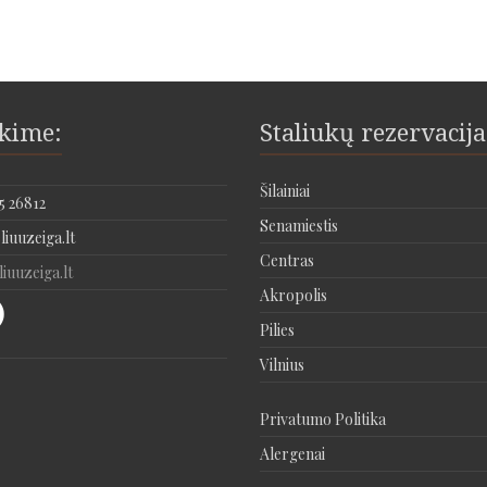
ekime:
Staliukų rezervacija
Šilainiai
5 26812
Senamiestis
iuuzeiga.lt
Centras
iuuzeiga.lt
Akropolis
Pilies
Vilnius
Privatumo Politika
Alergenai