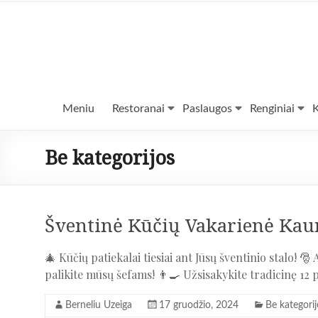
Skip
to
content
Bernelių
Meniu
Restoranai
Paslaugos
Renginiai
K
užeiga
Be kategorijos
Maistas
į
namus
Šventinė Kūčių Vakarienė Kaun
🎄 Kūčių patiekalai tiesiai ant Jūsų šventinio stalo!
palikite mūsų šefams! 👨‍🍳 Užsisakykite tradicinę 12
Berneliu Uzeiga
17 gruodžio, 2024
Be kategorij