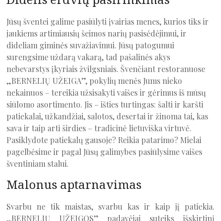
Jūsų šventei galime pasiūlyti įvairias menes, kurios tiks ir
jaukiems artimiausių šeimos narių pasisėdėjimui, ir
dideliam giminės suvažiavimui. Jūsų patogumui
surengsime uždarą vakarą, tad pašalinės akys
nebevarstys įkyriais žvilgsniais. Švenčiant restoranuose
„BERNELIŲ UŽEIGA”, pokylių menės Jums nieko
nekainuos – tereikia užsisakyti vaišes ir gėrimus iš mūsų
siūlomo asortimento. Jis – išties turtingas: šalti ir karšti
patiekalai, užkandžiai, salotos, desertai ir žinoma tai, kas
sava ir taip arti širdies – tradicinė lietuviška virtuvė.
Pasiklydote patiekalų gausoje? Reikia patarimo? Mielai
pagelbėsime ir pagal Jūsų galimybes pasiūlysime vaišes
šventiniam stalui.
Malonus aptarnavimas
Svarbu ne tik maistas, svarbu kas ir kaip jį patiekia.
„BERNELIŲ UŽEIGOS” padavėjai suteiks išskirtinį