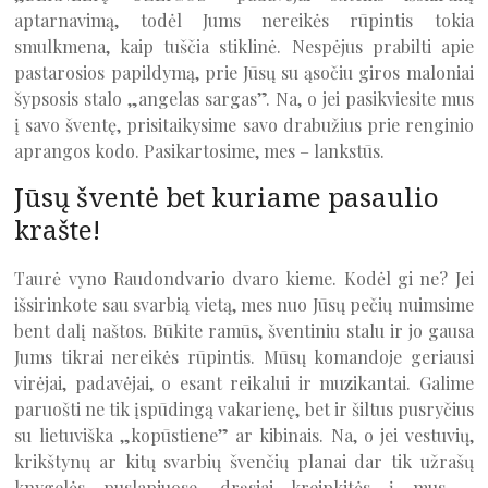
aptarnavimą, todėl Jums nereikės rūpintis tokia
smulkmena, kaip tuščia stiklinė. Nespėjus prabilti apie
pastarosios papildymą, prie Jūsų su ąsočiu giros maloniai
šypsosis stalo „angelas sargas”. Na, o jei pasikviesite mus
į savo šventę, prisitaikysime savo drabužius prie renginio
aprangos kodo. Pasikartosime, mes – lankstūs.
Jūsų šventė bet kuriame pasaulio
krašte!
Taurė vyno Raudondvario dvaro kieme. Kodėl gi ne? Jei
išsirinkote sau svarbią vietą, mes nuo Jūsų pečių nuimsime
bent dalį naštos. Būkite ramūs, šventiniu stalu ir jo gausa
Jums tikrai nereikės rūpintis. Mūsų komandoje geriausi
virėjai, padavėjai, o esant reikalui ir muzikantai. Galime
paruošti ne tik įspūdingą vakarienę, bet ir šiltus pusryčius
su lietuviška „kopūstiene” ar kibinais. Na, o jei vestuvių,
krikštynų ar kitų svarbių švenčių planai dar tik užrašų
knygelės puslapiuose, drąsiai kreipkitės į mus –