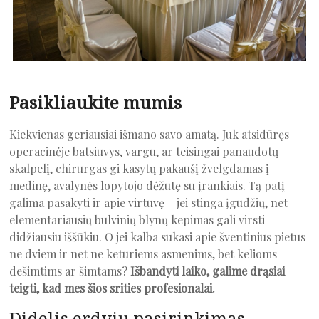
Pasikliaukite mumis
Kiekvienas geriausiai išmano savo amatą. Juk atsidūręs
operacinėje batsiuvys, vargu, ar teisingai panaudotų
skalpelį, chirurgas gi kasytų pakaušį žvelgdamas į
medinę, avalynės lopytojo dėžutę su įrankiais. Tą patį
galima pasakyti ir apie virtuvę – jei stinga įgūdžių, net
elementariausių bulvinių blynų kepimas gali virsti
didžiausiu iššūkiu. O jei kalba sukasi apie šventinius pietus
ne dviem ir net ne keturiems asmenims, bet kelioms
dešimtims ar šimtams?
Išbandyti laiko, galime drąsiai
teigti, kad mes šios srities profesionalai.
Didelis erdvių pasirinkimas