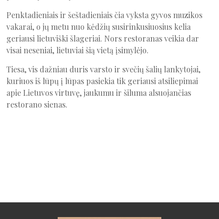
Penktadieniais ir šeštadieniais čia vyksta gyvos muzikos
vakarai, o jų metu nuo kėdžių susirinkusiuosius kelia
geriausi lietuviški šlageriai. Nors restoranas veikia dar
visai neseniai, lietuviai šią vietą įsimylėjo.
Tiesa, vis dažniau duris varsto ir svečių šalių lankytojai,
kuriuos iš lūpų į lūpas pasiekia tik geriausi atsiliepimai
apie Lietuvos virtuvę, jaukumu ir šiluma alsuojančias
restorano sienas.