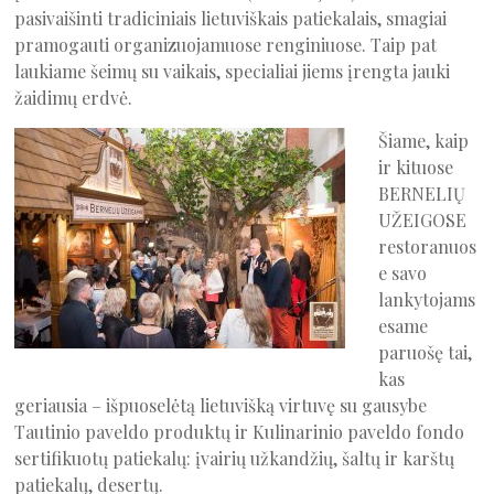
pasivaišinti tradiciniais lietuviškais patiekalais, smagiai
pramogauti organizuojamuose renginiuose. Taip pat
laukiame šeimų su vaikais, specialiai jiems įrengta jauki
žaidimų erdvė.
Šiame, kaip
ir kituose
BERNELIŲ
UŽEIGOSE
restoranuos
e savo
lankytojams
esame
paruošę tai,
kas
geriausia – išpuoselėtą lietuvišką virtuvę su gausybe
Tautinio paveldo produktų ir Kulinarinio paveldo fondo
sertifikuotų patiekalų: įvairių užkandžių, šaltų ir karštų
patiekalų, desertų.