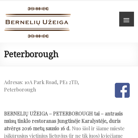
Skip
to
Bernelių
Men
content
užeiga
Maistas
į
Peterborough
namus
Adresas: 10A Park Road, PE1 2TD,
Peterborough
BERNELIŲ UŽEIGA – PETERBOROUGH tai – antrasis
mūsų tinklo restoranas Jungtinėje Karalystėje, duris
atvėręs 2016 metų sausio 16 d.
Nuo šiol ir šiame mieste
įsikūrusius vietinius lietuvius (ir ne tik juos) kviečiame