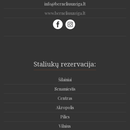
info@berneliuuzeiga.lt
www.berneliuuzeiga.lt
Staliukų rezervacija:
Šilainiai
Senamiestis
Centras
Akropolis
Pilies
Vilnius