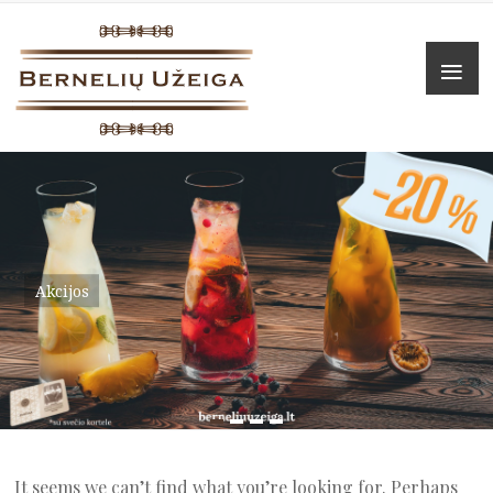
Skip
to
Bernelių
Men
content
užeiga
Food
in
the
house
Akcijos
Užsisakyti
It seems we can’t find what you’re looking for. Perhaps